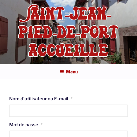
Aller
SAINT-JEAN-
au
contenu
principal
PIED-DE-PORT
ACCUEILLE
Menu
Nom d'utilisateur ou E-mail
*
Mot de passe
*