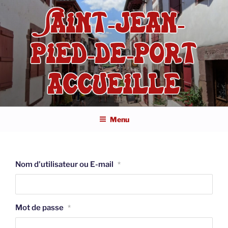
Aller
SAINT-JEAN-
au
contenu
principal
PIED-DE-PORT
ACCUEILLE
Menu
Nom d'utilisateur ou E-mail
*
Mot de passe
*